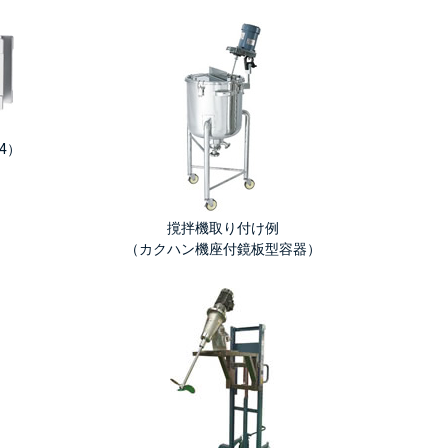
4）
撹拌機取り付け例
（
カクハン機座付鏡板型容器
）