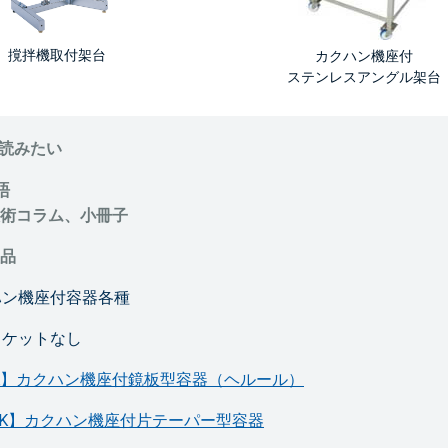
撹拌機取付架台
カクハン機座付
ステンレスアングル架台
読みたい
語
術コラム、小冊子
品
ハン機座付容器各種
ャケットなし
K】カクハン機座付鏡板型容器（ヘルール）
TK】カクハン機座付片テーパー型容器