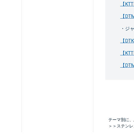
【KT
【D
・ジ
【DT
【KT
【DT
テーマ別に、
＞＞ステンレ