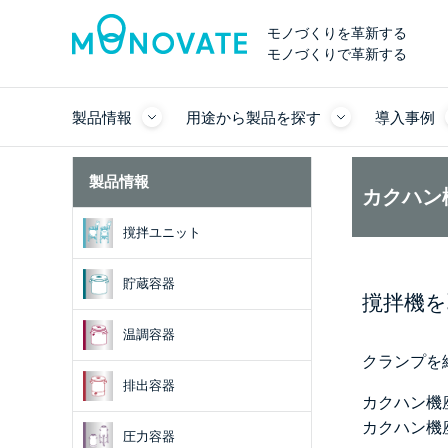
モノづくりを革新する
モノづくりで革新する
製品情報
用途から製品を探す
導入事例
製品情報
カクハン
撹拌ユニット
貯蔵容器
撹拌機を
温調容器
クランプを
排出容器
カクハン機
カクハン機
圧力容器