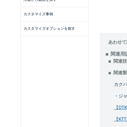
カスタマイズ事例
カスタマイズオプションを探す
あわせて
関連用
関連技
関連製
カク
・ジ
【DT
【KT