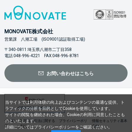
MONOVATE株式会社
営業課 八潮工場 (ISO9001認証取得工場)
〒340-0811 埼玉県八潮市二丁目358
電話:048-996-4221 FAX:048-996-8781
お問い合わせはこちら
当サイトでは利用体験の向上およびコンテンツの最適な提供、ト
ラフィックの分析を目的としてCookieを使用しています。
サイトの閲覧を継続された場合、Cookieの利用に同意したことも
のといたします。
会社概
特定商取引法に関する
プライバシーポリ
情報セキュリティ基本
要
表記
シー
方針
詳細については
プライバシーポリシー
をご確認ください。