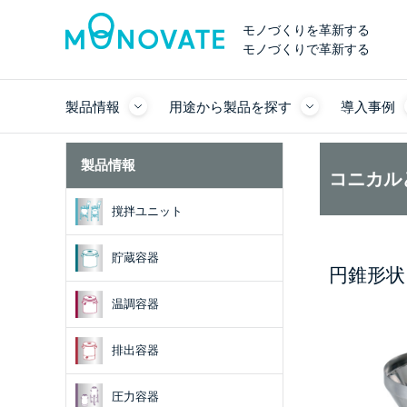
モノづくりを革新する
モノづくりで革新する
製品情報
用途から製品を探す
導入事例
製品情報
コニカル
撹拌ユニット
貯蔵容器
円錐形状
温調容器
排出容器
圧力容器