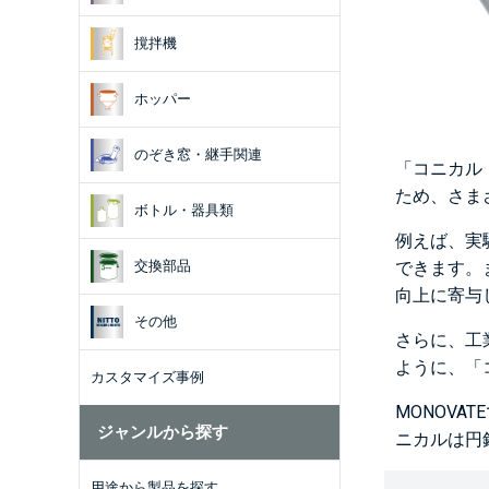
撹拌機
ホッパー
のぞき窓・継手関連
「コニカル
ため、さま
ボトル・器具類
例えば、実
できます。
交換部品
向上に寄与
その他
さらに、工
ように、「
カスタマイズ事例
MONOVA
ジャンルから探す
ニカルは円
用途から製品を探す