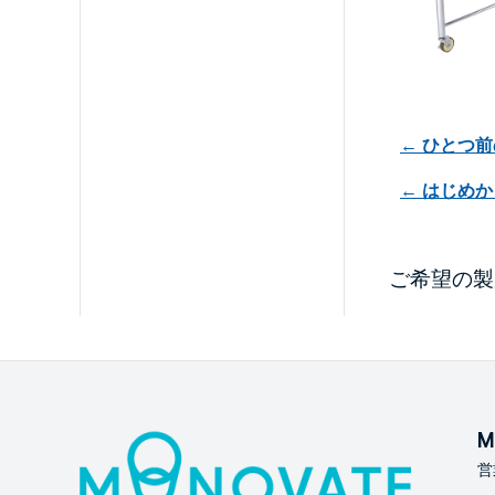
← ひとつ
← はじめ
ご希望の製
M
営