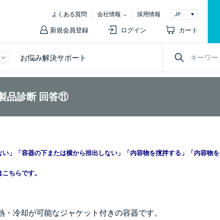
よくある質問
会社情報
採用情報
新規会員登録
ログイン
カート
お悩み解決サポート
製品診断 回答⑪
ない」
「容器の下または横から排出しない」
「
内容物を撹拌する
」
「内容物を
はこちらです。
熱・冷却が可能なジャケット付きの容器です。