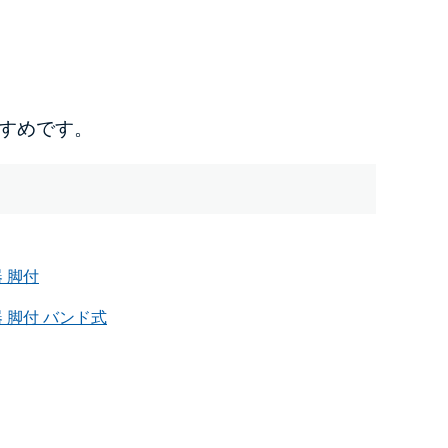
すめです。
 脚付
 脚付 バンド式