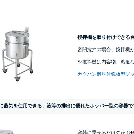
撹拌機を取り付けできる
密閉撹拌の場合、撹拌機
※撹拌機は内容物、粘度
カクハン機座付鏡板型ジ
に蒸気を使用できる、液等の排出に優れたホッパー型の容器で
容器に乗せるだけのかぶ