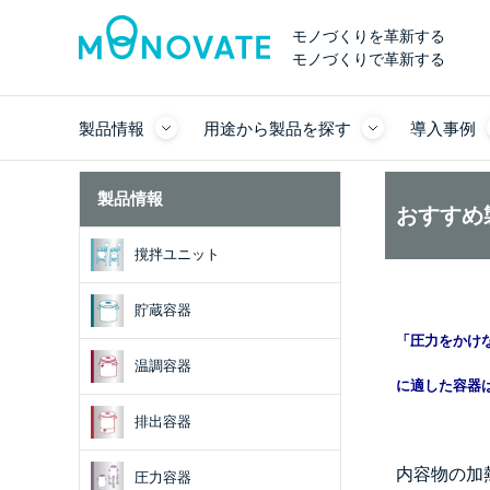
モノづくりを革新する
モノづくりで革新する
製品情報
用途から製品を探す
導入事例
製品情報
おすすめ
撹拌ユニット
貯蔵容器
「圧力をかけ
温調容器
に適した容器
排出容器
内容物の加
圧力容器