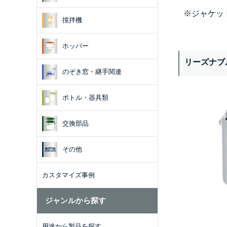
※ジャケッ
撹拌機
ホッパー
リーズナブ
のぞき窓・継手関連
ボトル・器具類
交換部品
その他
カスタマイズ事例
ジャンルから探す
用途から製品を探す