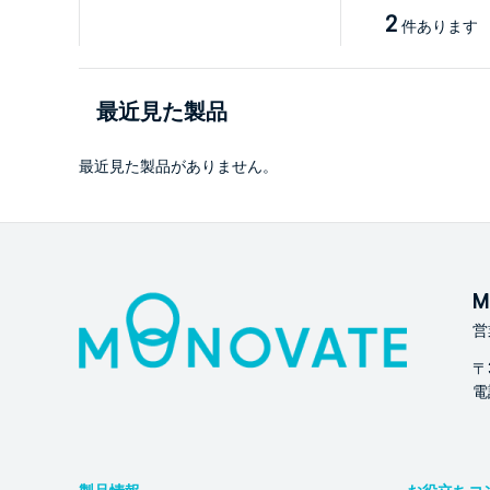
2
件あります
最近見た製品
最近見た製品がありません。
M
営
〒
電話