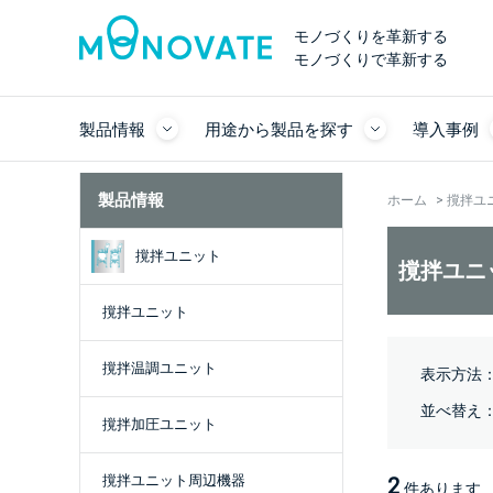
モノづくりを革新する
モノづくりで革新する
製品情報
用途から製品を探す
導入事例
製品情報
ホーム
>
撹拌ユ
撹拌ユニット
撹拌ユニ
撹拌ユニット
撹拌温調ユニット
表示方法
並べ替え
撹拌加圧ユニット
撹拌ユニット周辺機器
2
件あります