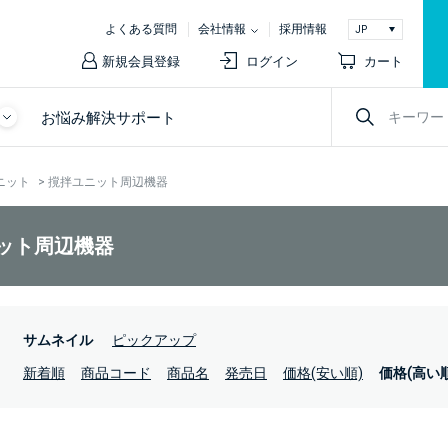
よくある質問
会社情報
採用情報
新規会員登録
ログイン
カート
お悩み解決サポート
ニット
>
撹拌ユニット周辺機器
ット周辺機器
：
サムネイル
ピックアップ
：
新着順
商品コード
商品名
発売日
価格(安い順)
価格(高い順