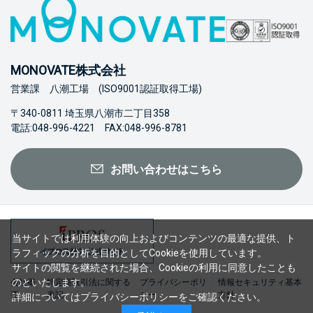
MONOVATE株式会社
営業課 八潮工場 (ISO9001認証取得工場)
〒340-0811 埼玉県八潮市二丁目358
電話:048-996-4221 FAX:048-996-8781
お問い合わせはこちら
当サイトでは利用体験の向上およびコンテンツの最適な提供、ト
ラフィックの分析を目的としてCookieを使用しています。
サイトの閲覧を継続された場合、Cookieの利用に同意したことも
のといたします。
会社概
特定商取引法に関する
プライバシーポリ
情報セキュリティ基本
要
表記
シー
方針
詳細については
プライバシーポリシー
をご確認ください。