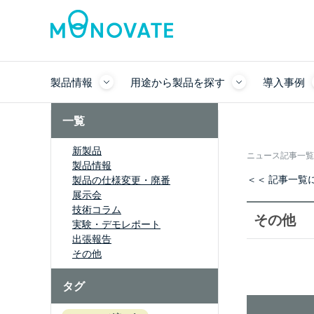
製品情報
用途から製品を探す
導入事例
一覧
新製品
ニュース記事一覧
製品情報
＜＜ 記事一覧
製品の仕様変更・廃番
展示会
技術コラム
その他
実験・デモレポート
出張報告
その他
タグ