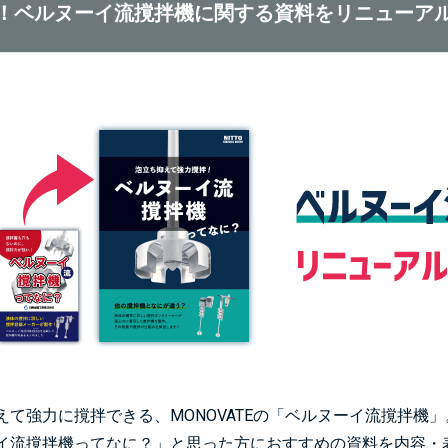
！ベルヌーイ流撹拌機に関する資料をリニューア
えて強力に撹拌できる、MONOVATEの「ベルヌーイ流撹拌機」
イ流撹拌機ってなに？」と思った方におすすめの資料を内容・