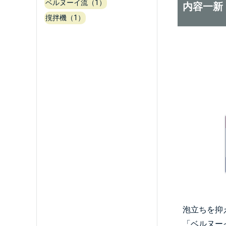
ベルヌーイ流（1）
内容一新
撹拌機（1）
泡立ちを抑
「ベルヌー