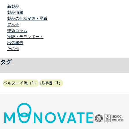
新製品
製品情報
製品の仕様変更・廃番
展示会
技術コラム
実験・デモレポート
出張報告
その他
タグ
ベルヌーイ流（1）
撹拌機（1）