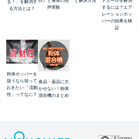
白）と液体の撹
と解決方法
トホールを解消
る！」を解消す
拌実験
するには？エア
る方法とは？
レーションホッ
パーの効果を検
証
粉体ホッパーを
扱うなら知って
食品・薬品に欠
おきたい 「流動
かせない！粉体
性」ってなに？
混合機のまとめ