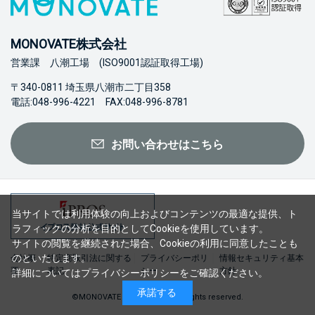
MONOVATE株式会社
営業課 八潮工場 (ISO9001認証取得工場)
〒340-0811 埼玉県八潮市二丁目358
電話:048-996-4221 FAX:048-996-8781
お問い合わせはこちら
当サイトでは利用体験の向上およびコンテンツの最適な提供、ト
ラフィックの分析を目的としてCookieを使用しています。
サイトの閲覧を継続された場合、Cookieの利用に同意したことも
のといたします。
会社概
特定商取引法に関する
プライバシーポリ
情報セキュリティ基本
要
表記
シー
方針
詳細については
プライバシーポリシー
をご確認ください。
承諾する
©MONOVATE Co., Ltd. 2023 All rights reserved.