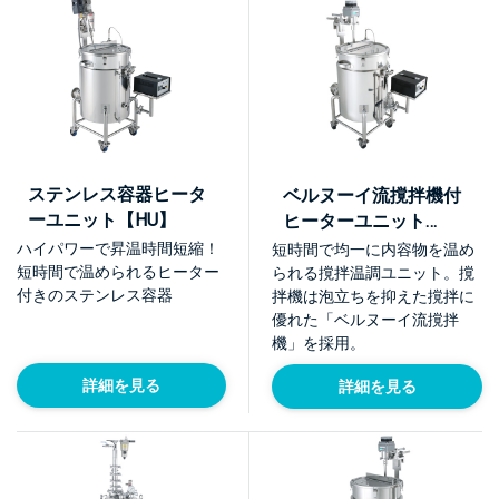
ステンレス容器ヒータ
ベルヌーイ流撹拌機付
ーユニット【HU】
ヒーターユニット
【KHU】
ハイパワーで昇温時間短縮！
短時間で均一に内容物を温め
短時間で温められるヒーター
られる撹拌温調ユニット。撹
付きのステンレス容器
拌機は泡立ちを抑えた撹拌に
優れた「ベルヌーイ流撹拌
機」を採用。
詳細を見る
詳細を見る