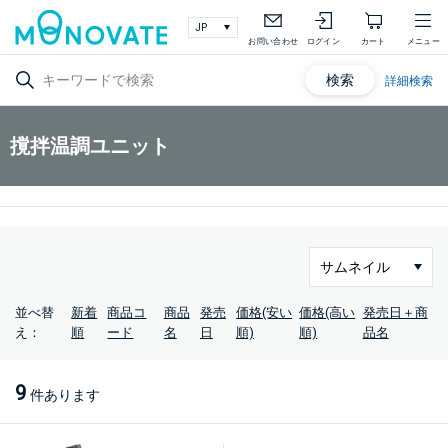
お問い合わせ
ログイン
カート
メニュー
検索
詳細検索
撹拌温調ユニット
並べ替
新着
商品コ
商品
発売
価格(安い
価格(高い
発売日＋商
え：
順
ード
名
日
順)
順)
品名
9
件あります