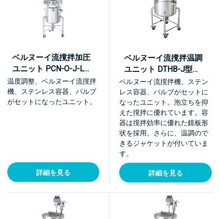
ベルヌーイ流撹拌加圧
ベルヌーイ流撹拌温調
ユニット PCN-O-J-L型
ユニット DTHB-J型
【KU-PCN-O-J-L】
【KU-DTHB-J】
温度調整、ベルヌーイ流撹拌
ベルヌーイ流撹拌機、ステン
機、ステンレス容器、バルブ
レス容器、バルブがセットに
がセットになったユニット。
なったユニット。泡立ちを抑
えた撹拌に優れています。容
器は撹拌効率に優れた鏡板形
状を採用。さらに、温調ので
きるジャケットが付いていま
す。
詳細を見る
詳細を見る