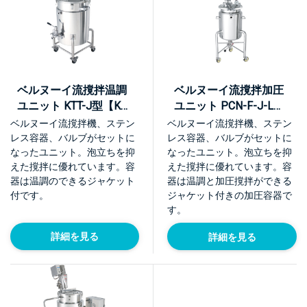
ベルヌーイ流撹拌温調
ベルヌーイ流撹拌加圧
ユニット KTT-J型【KU-
ユニット PCN-F-J-L型
KTT-J-L】
【KU-PCN-F-J-L】
ベルヌーイ流撹拌機、ステン
ベルヌーイ流撹拌機、ステン
レス容器、バルブがセットに
レス容器、バルブがセットに
なったユニット。泡立ちを抑
なったユニット。泡立ちを抑
えた撹拌に優れています。容
えた撹拌に優れています。容
器は温調のできるジャケット
器は温調と加圧撹拌ができる
付です。
ジャケット付きの加圧容器で
す。
詳細を見る
詳細を見る