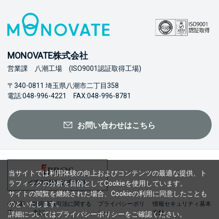
MONOVATE株式会社
営業課 八潮工場 (ISO9001認証取得工場)
〒340-0811 埼玉県八潮市二丁目358
電話:048-996-4221 FAX:048-996-8781
お問い合わせはこちら
当サイトでは利用体験の向上およびコンテンツの最適な提供、ト
ラフィックの分析を目的としてCookieを使用しています。
サイトの閲覧を継続された場合、Cookieの利用に同意したことも
のといたします。
会社概
特定商取引法に関する
プライバシーポリ
情報セキュリティ基本
要
表記
シー
方針
詳細については
プライバシーポリシー
をご確認ください。