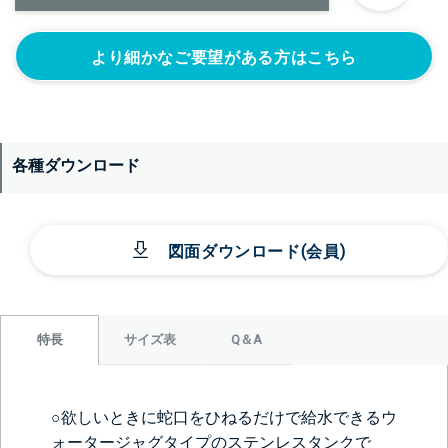
より細かなご要望がある方はこちら
各種ダウンロード
＞＞詳しくはこちらから
図面ダウンロード(会員)
背面側に部品をつける
なし
目盛りをつける
シール座をつけ
(+10560円)
る(+10560円)
サイズ表
Q＆A
特長
○欲しいときに蛇口をひねるだけで給水できるウ
ォータージャグタイプのステンレスタンクで