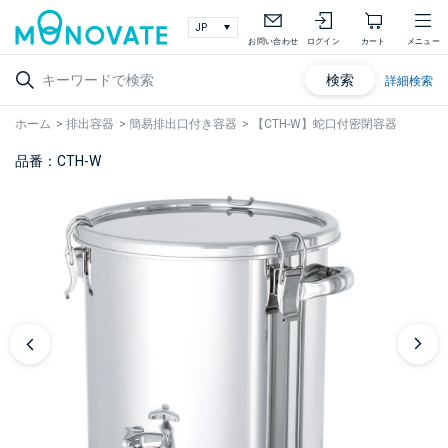
お問い合わせ
ログイン
カート
メニュー
検索
詳細検索
ホーム
>
排出容器
>
簡易排出口付き容器
>
【CTH-W】蛇口付密閉容器
品番：CTH-W