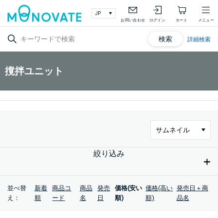
お問い合わせ
ログイン
カート
メニュー
検索
詳細検索
撹拌ユニット
絞り込み
並べ替
新着
商品コ
商品
発売
価格(安い
価格(高い
発売日＋商
え：
順
ード
名
日
順)
順)
品名