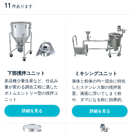
11
件あります
下部撹拌ユニット
ミキシングユニット
多品種少量生産など、仕込み
液体と粉体の均一混合に特化
量が変わる調合工程に適した
したステンレス製の撹拌装
ボトムエントリー型の撹拌ユ
置。液面に浮いてしまう粉
ニット
や、ダマになる粉に効果的。
詳細を見る
詳細を見る