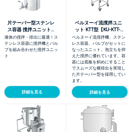
片テーパー型ステンレ
ベルヌーイ流撹拌ユニ
ス容器 撹拌ユニット
ット KTT型【KU-KTT-
【KU】
L】
液体の撹拌・排出に最適！ス
ベルヌーイ流撹拌機、ステン
テンレス容器に撹拌機とバル
レス容器、バルブがセットに
ブを組み合わせた撹拌ユニッ
なったユニット。泡立ちを抑
ト
えた撹拌に優れています。容
器には底板を斜めにすること
でスムーズな横排出を実現し
た片テーパー型を採用してい
ます。
詳細を見る
詳細を見る