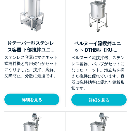
片テーパー型ステンレ
ベルヌーイ流撹拌ユニ
ス容器 下部撹拌ユニッ
ット DTHB型【KU-
ト【BKU】
DTHB】
ステンレス容器にマグネット
ベルヌーイ流撹拌機、ステン
式撹拌機と専用架台がセット
レス容器、バルブがセットに
になりました。撹拌、溶解、
なったユニット。泡立ちを抑
沈降防止、分散に最適です。
えた撹拌に優れています。容
器は撹拌効率に優れた鏡板形
状です。
詳細を見る
詳細を見る