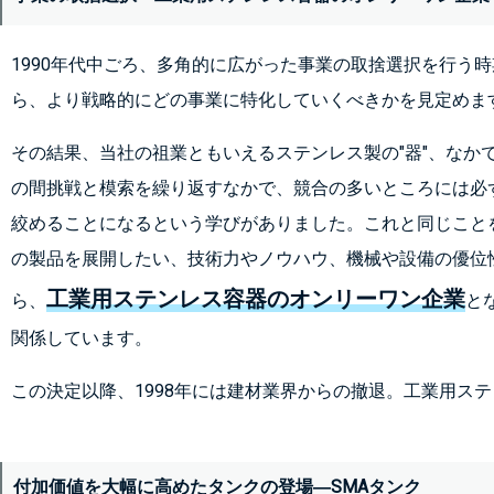
1990年代中ごろ、多角的に広がった事業の取捨選択を行う
ら、より戦略的にどの事業に特化していくべきかを見定めま
その結果、当社の祖業ともいえるステンレス製の"器"、なか
の間挑戦と模索を繰り返すなかで、競合の多いところには必
絞めることになるという学びがありました。これと同じこと
の製品を展開したい、技術力やノウハウ、機械や設備の優位
工業用ステンレス容器のオンリーワン企業
ら、
と
関係しています。
この決定以降、1998年には建材業界からの撤退。工業用ス
付加価値を大幅に高めたタンクの登場―SMAタンク