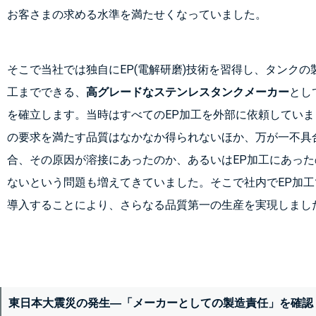
お客さまの求める水準を満たせくなっていました。
そこで当社では独自にEP(電解研磨)技術を習得し、タンクの
工までできる、
高グレードなステンレスタンクメーカー
とし
を確立します。当時はすべてのEP加工を外部に依頼してい
の要求を満たす品質はなかなか得られないほか、万が一不具
合、その原因が溶接にあったのか、あるいはEP加工にあっ
ないという問題も増えてきていました。そこで社内でEP加
導入することにより、さらなる品質第一の生産を実現しまし
東日本大震災の発生―「メーカーとしての製造責任」を確認