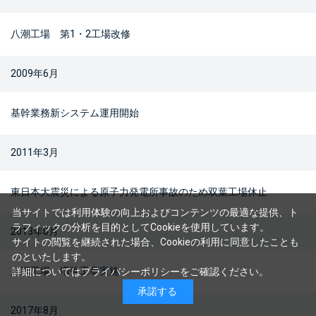
八潮工場 第1・2工場改修
2009年6月
基幹業務新システム運用開始
2011年3月
東日本大震災による原子力発電所事故のため双葉工場休止
当サイトでは利用体験の向上およびコンテンツの最適な提供、ト
ラフィックの分析を目的としてCookieを使用しています。
2013年8月
サイトの閲覧を継続された場合、Cookieの利用に同意したことも
のといたします。
八潮工場 増強工事実施
詳細については
プライバシーポリシー
をご確認ください。
承諾する
2017年8月