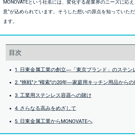
MONOVATEという社名には、変化する産業界のニーズに応
意”が込められています。そうした想いの原点を知っていた
ます。
目次
1. 日東金属工業の創立―「東京ブランド」のステ
2. "挑戦"と"模索"の20年―家庭用キッチン用品から
3. 工業用ステンレス容器への賭け
4. さらなる高みをめざして
5. 日東金属工業からMONOVATEへ