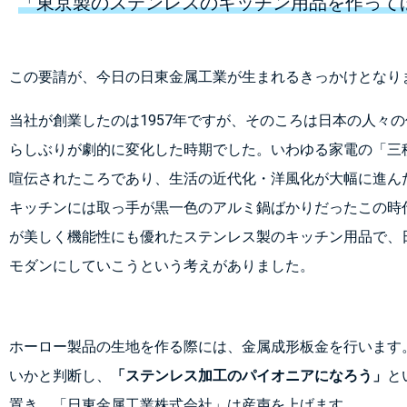
「東京製のステンレスのキッチン用品を作って
この要請が、今日の日東金属工業が生まれるきっかけとなり
当社が創業したのは1957年ですが、そのころは日本の人々
らしぶりが劇的に変化した時期でした。いわゆる家電の「三
喧伝されたころであり、生活の近代化・洋風化が大幅に進ん
キッチンには取っ手が黒一色のアルミ鍋ばかりだったこの時
が美しく機能性にも優れたステンレス製のキッチン用品で、
モダンにしていこうという考えがありました。
ホーロー製品の生地を作る際には、金属成形板金を行います
いかと判断し、
「ステンレス加工のパイオニアになろう」
と
置き、「日東金属工業株式会社」は産声を上げます。