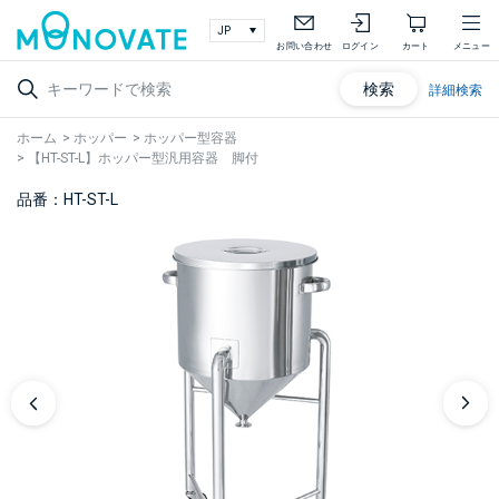
お問い合わせ
ログイン
カート
メニュー
検索
詳細検索
ホーム
>
ホッパー
>
ホッパー型容器
>
【HT-ST-L】ホッパー型汎用容器 脚付
品番：HT-ST-L