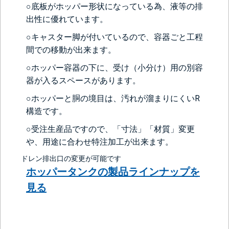
○底板がホッパー形状になっている為、液等の排
出性に優れています。
○キャスター脚が付いているので、容器ごと工程
間での移動が出来ます。
○ホッパー容器の下に、受け（小分け）用の別容
器が入るスペースがあります。
＞＞詳しくはこちらから
○ホッパーと胴の境目は、汚れが溜まりにくいR
構造です。
○受注生産品ですので、「寸法」「材質」変更
や、用途に合わせ特注加工が出来ます。
ドレン排出口の変更が可能です
ホッパータンクの製品ラインナップを
見る