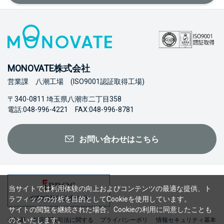
MONOVATE株式会社
営業課 八潮工場 (ISO9001認証取得工場)
〒340-0811 埼玉県八潮市二丁目358
電話:048-996-4221 FAX:048-996-8781
お問い合わせはこちら
当サイトでは利用体験の向上およびコンテンツの最適な提供、ト
ラフィックの分析を目的としてCookieを使用しています。
サイトの閲覧を継続された場合、Cookieの利用に同意したことも
のといたします。
会社概
特定商取引法に関する
プライバシーポリ
情報セキュリティ基本