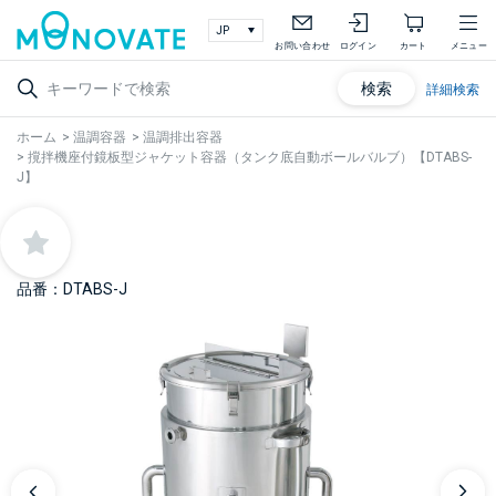
お問い合わせ
ログイン
カート
メニュー
検索
詳細検索
ホーム
>
温調容器
>
温調排出容器
>
撹拌機座付鏡板型ジャケット容器（タンク底自動ボールバルブ）【DTABS-
J】
品番：DTABS-J