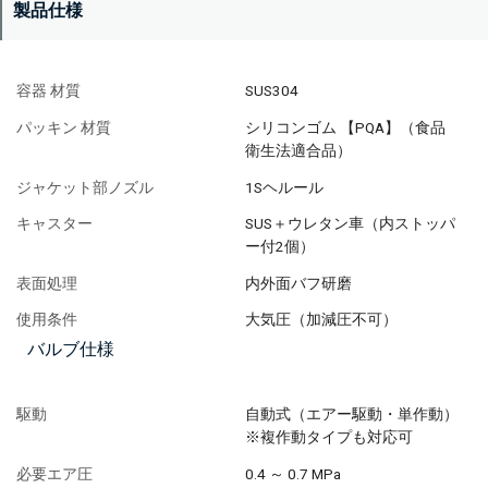
製品仕様
容器 材質
SUS304
パッキン 材質
シリコンゴム 【PQA】（食品
衛生法適合品）
ジャケット部ノズル
1Sヘルール
キャスター
SUS＋ウレタン車（内ストッパ
ー付2個）
表面処理
内外面バフ研磨
使用条件
大気圧（加減圧不可）
バルブ仕様
駆動
自動式（エアー駆動・単作動）
※複作動タイプも対応可
必要エア圧
0.4 ～ 0.7 MPa