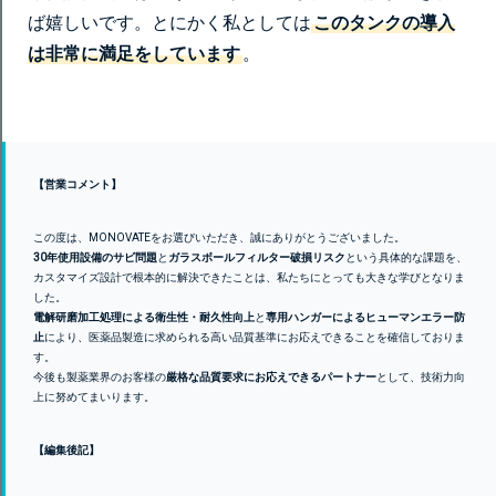
ば嬉しいです。とにかく私としては
このタンクの導入
は非常に満足をしています
。
【営業コメント】
この度は、MONOVATEをお選びいただき、誠にありがとうございました。
30年使用設備のサビ問題
と
ガラスボールフィルター破損リスク
という具体的な課題を、
カスタマイズ設計で根本的に解決できたことは、私たちにとっても大きな学びとなりま
した。
電解研磨加工処理による衛生性・耐久性向上
と
専用ハンガーによるヒューマンエラー防
止
により、医薬品製造に求められる高い品質基準にお応えできることを確信しておりま
す。
今後も製薬業界のお客様の
厳格な品質要求にお応えできるパートナー
として、技術力向
上に努めてまいります。
【編集後記】