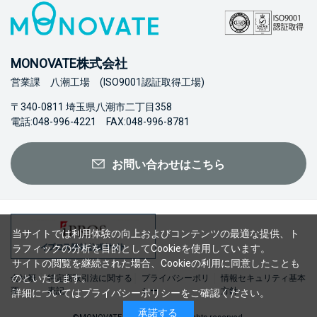
MONOVATE株式会社
営業課 八潮工場 (ISO9001認証取得工場)
〒340-0811 埼玉県八潮市二丁目358
電話:048-996-4221 FAX:048-996-8781
お問い合わせはこちら
当サイトでは利用体験の向上およびコンテンツの最適な提供、ト
ラフィックの分析を目的としてCookieを使用しています。
サイトの閲覧を継続された場合、Cookieの利用に同意したことも
のといたします。
会社概
特定商取引法に関する
プライバシーポリ
情報セキュリティ基本
要
表記
シー
方針
詳細については
プライバシーポリシー
をご確認ください。
承諾する