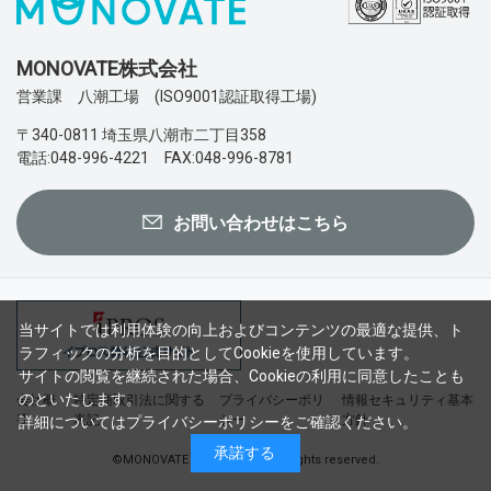
MONOVATE株式会社
営業課 八潮工場 (ISO9001認証取得工場)
〒340-0811 埼玉県八潮市二丁目358
電話:048-996-4221 FAX:048-996-8781
お問い合わせはこちら
当サイトでは利用体験の向上およびコンテンツの最適な提供、ト
ラフィックの分析を目的としてCookieを使用しています。
サイトの閲覧を継続された場合、Cookieの利用に同意したことも
のといたします。
会社概
特定商取引法に関する
プライバシーポリ
情報セキュリティ基本
要
表記
シー
方針
詳細については
プライバシーポリシー
をご確認ください。
承諾する
©MONOVATE Co., Ltd. 2023 All rights reserved.