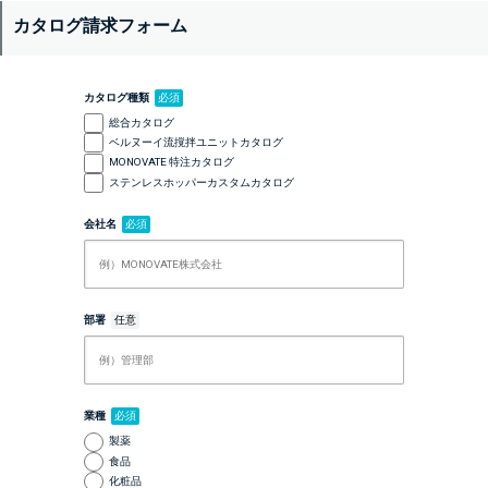
カタログ請求フォーム
カタログ種類
必須
総合カタログ
ベルヌーイ流撹拌ユニットカタログ
MONOVATE 特注カタログ
ステンレスホッパーカスタムカタログ
会社名
必須
部署
任意
業種
必須
製薬
食品
化粧品