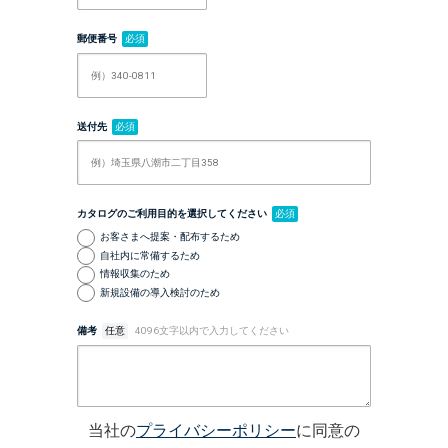
郵便番号
必須
送付先
必須
カタログのご利用目的を選択してください
必須
お客さまへ提案・配布するため
自社内に常備するため
情報収集のため
新規設備の導入検討のため
備考
任意
4096文字以内で入力してください
当社の
プライバシーポリシー
に同意の