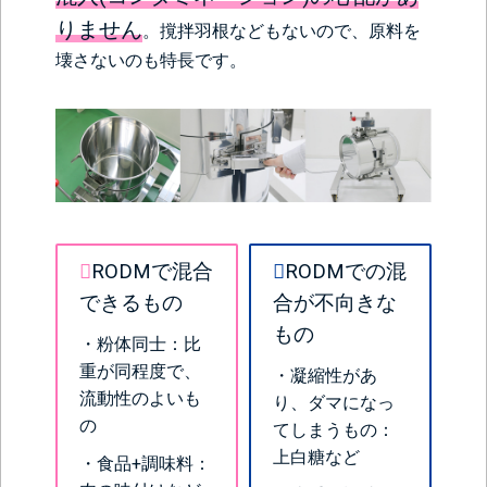
りません
。撹拌羽根などもないので、原料を
壊さないのも特長です。
RODMで混合
RODMでの混
できるもの
合が不向きな
もの
・粉体同士：比
重が同程度で、
・凝縮性があ
流動性のよいも
り、ダマになっ
の
てしまうもの：
上白糖など
・食品+調味料：