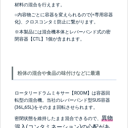
材料の混合を行えます。
○内容物ごとに容器を変えられるので(=専用容器
化)、クロスコンタミ防止に繋がります。
※本製品には混合機本体と
レバーバンド式の密
閉容器【CTL】
1個が含まれます。
粉体の混合や食品の味付けなどに最適
ロータリードラムミキサー【RODM】は容器回
転型の混合機。当社の
レバーバンド型SUS容器
(36L,65L)をそのまま回転させられます。
異物
密閉状態を維持したまま混合できるので、
混入(コンタミネーション)の心配があ