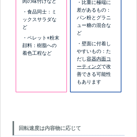
肉の味付けなど
・比重に極端に
差があるもの：
・食品同士：ミ
パン粉とグラニ
ックスサラダな
ュー糖の混合な
ど
ど
・ペレット+粉末
・壁面に付着し
顔料：樹脂への
やすいもの：た
着色工程など
だし
容器内面コ
ーティング
で改
善できる可能性
もあります
回転速度は内容物に応じて