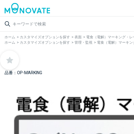
ホーム
>
カスタマイズオプションを探す
>
表面
>
電食（電解）マーキング・レ
ホーム
>
カスタマイズオプションを探す
>
管理・監視
>
電食（電解）マーキン
品番：OP-MARKING