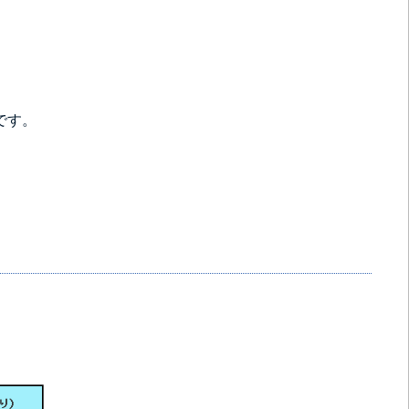
です。
。