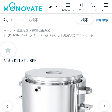
お問い合わせ
ログイン
カート
メニュー
検索
詳細検索
ホーム
>
温調容器
>
温調排出容器
>
【KTT-ST-J-BRK】片テーパー型ジャケット汎用容器 ブラケット付
品番：KTT-ST-J-BRK