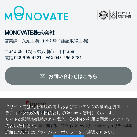
MONOVATE株式会社
営業課 八潮工場 (ISO9001認証取得工場)
〒340-0811 埼玉県八潮市二丁目358
電話:048-996-4221 FAX:048-996-8781
お問い合わせはこちら
当サイトでは利用体験の向上およびコンテンツの最適な提供、ト
ラフィックの分析を目的としてCookieを使用しています。
サイトの閲覧を継続された場合、Cookieの利用に同意したことも
のといたします。
会社概
特定商取引法に関する
プライバシーポリ
情報セキュリティ基本
要
表記
シー
方針
詳細については
プライバシーポリシー
をご確認ください。