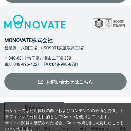
MONOVATE株式会社
営業課 八潮工場 (ISO9001認証取得工場)
〒340-0811 埼玉県八潮市二丁目358
電話:048-996-4221 FAX:048-996-8781
お問い合わせはこちら
当サイトでは利用体験の向上およびコンテンツの最適な提供、ト
ラフィックの分析を目的としてCookieを使用しています。
サイトの閲覧を継続された場合、Cookieの利用に同意したことも
のといたします。
会社概
特定商取引法に関する
プライバシーポリ
情報セキュリティ基本