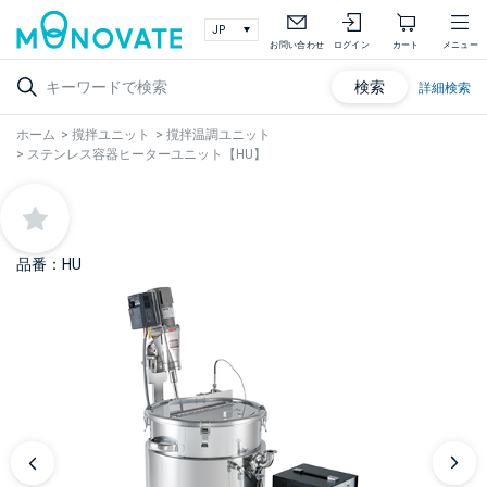
お問い合わせ
ログイン
カート
メニュー
検索
詳細検索
ホーム
>
撹拌ユニット
>
撹拌温調ユニット
>
ステンレス容器ヒーターユニット【HU】
品番：HU