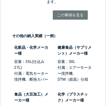
ます。
この事例を見る
その他の納入実績（一例）
化粧品・化学メーカ
健康食品（サプリメ
ー様
ント）メーカー様
容量：35L(仕込み
容量：50L
27L)
付属：エアーモータ
付属：電気モーター
ー撹拌機、
撹拌機、断熱カバー
DTM（鏡底）仕様
食品（大豆加工）メ
化学（プラスチッ
ーカー様
ク）メーカー様