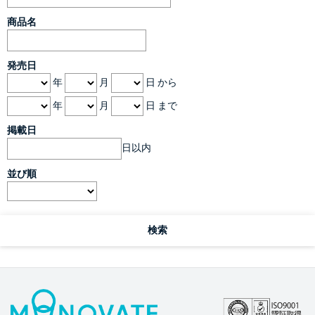
商品名
発売日
年
月
日 から
年
月
日 まで
掲載日
日以内
並び順