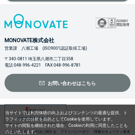
MONOVATE株式会社
営業課 八潮工場 (ISO9001認証取得工場)
〒340-0811 埼玉県八潮市二丁目358
電話:048-996-4221 FAX:048-996-8781
お問い合わせはこちら
当サイトでは利用体験の向上およびコンテンツの最適な提供、ト
ラフィックの分析を目的としてCookieを使用しています。
サイトの閲覧を継続された場合、Cookieの利用に同意したことも
のといたします。
会社概
特定商取引法に関する
プライバシーポリ
情報セキュリティ基本