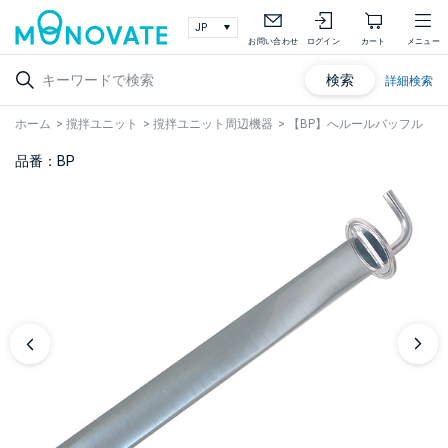
お問い合わせ
ログイン
カート
メニュー
検索
詳細検索
ホーム
>
撹拌ユニット
>
撹拌ユニット周辺機器
>
【BP】へルールバッフル
品番：BP