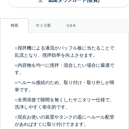
図面ダウンロード(会員)
サイズ表
Q＆A
特長
○撹拌機による液流がバッフル板に当たることで
乱流となり、撹拌効率を向上させます。
○内容物を均一に撹拌・混合したい場合に最適で
す。
○ヘルール接続のため、取り付け・取り外しが簡
単です。
○全周溶接で隙間を無くしたサニタリー仕様で、
洗浄しやすく衛生的です。
○現在お使いの装置やタンクの蓋にヘルール配管
があればすぐに取り付けできます。