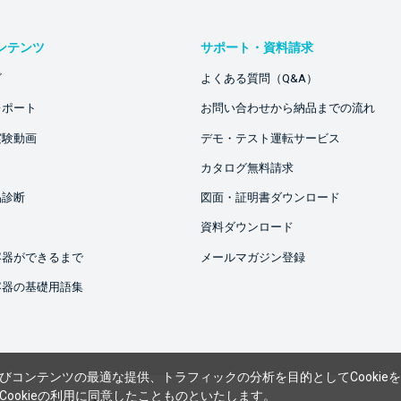
ンテンツ
サポート・資料請求
ビ
よくある質問（Q&A）
レポート
お問い合わせから納品までの流れ
実験動画
デモ・テスト運転サービス
カタログ無料請求
品診断
図面・証明書ダウンロード
資料ダウンロード
容器ができるまで
メールマガジン登録
容器の基礎用語集
びコンテンツの最適な提供、トラフィックの分析を目的としてCookie
ookieの利用に同意したことものといたします。