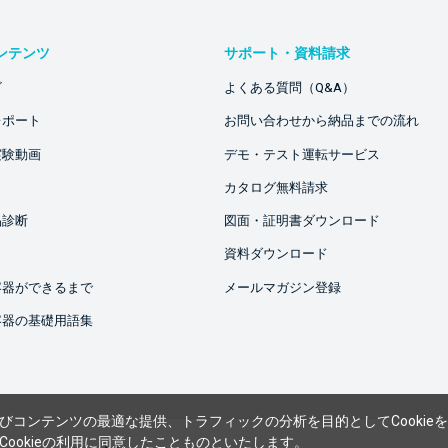
ンテンツ
サポート・資料請求
ビ
よくある質問（Q&A）
レポート
お問い合わせから納品までの流れ
実験動画
デモ・テスト運転サービス
カタログ無料請求
品診断
図面・証明書ダウンロード
資料ダウンロード
容器ができるまで
メールマガジン登録
容器の基礎用語集
びコンテンツの最適な提供、トラフィックの分析を目的としてCookie
ookieの利用に同意したことものといたします。