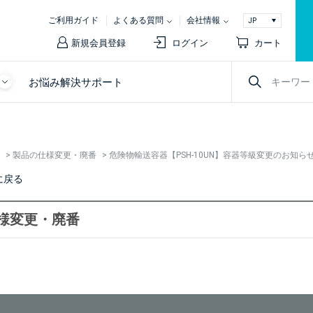
ご利用ガイド
よくある質問
会社情報
新規会員登録
ログイン
カート
お悩み解決サポート
>
製品の仕様変更・廃番
>
危険物輸送容器【PSH-10UN】容器等級変更のお知ら
に戻る
様変更・廃番