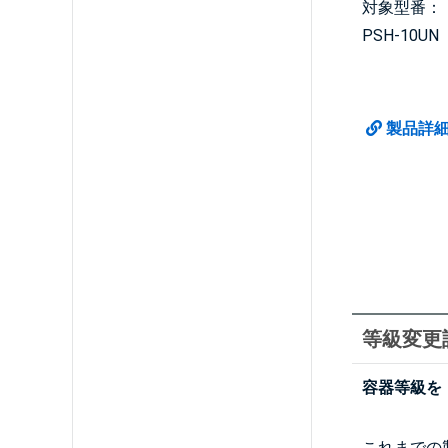
対象型番：
PSH-10UN
製品詳
等級変更
容器等級を
これまでの