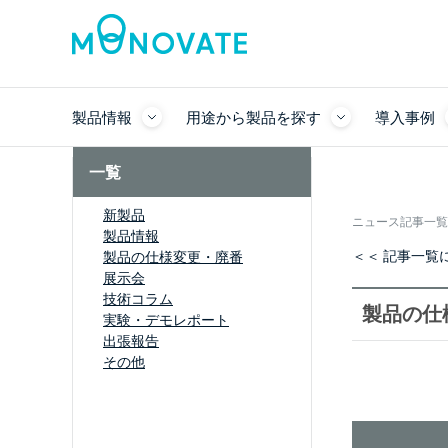
製品情報
用途から製品を探す
導入事例
一覧
新製品
ニュース記事一覧
製品情報
＜＜ 記事一覧
製品の仕様変更・廃番
展示会
技術コラム
製品の仕
実験・デモレポート
出張報告
その他