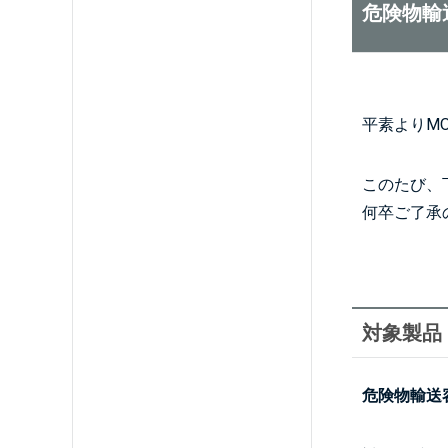
危険物輸
平素よりM
このたび、
何卒ご了承
対象製品
危険物輸送容