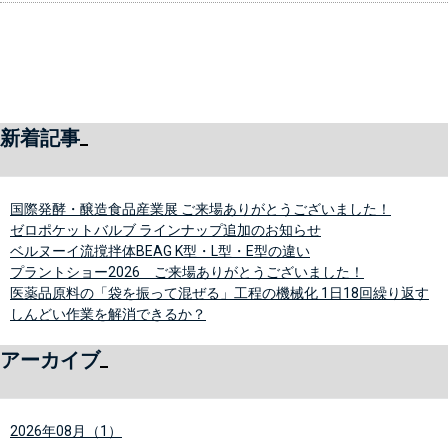
新着記事
国際発酵・醸造食品産業展 ご来場ありがとうございました！
ゼロポケットバルブ ラインナップ追加のお知らせ
ベルヌーイ流撹拌体BEAG K型・L型・E型の違い
プラントショー2026 ご来場ありがとうございました！
医薬品原料の「袋を振って混ぜる」工程の機械化 1日18回繰り返す
しんどい作業を解消できるか？
アーカイブ
2026年08月（1）