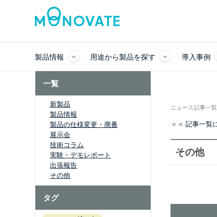
製品情報
用途から製品を探す
導入事例
一覧
新製品
ニュース記事一覧
製品情報
＜＜ 記事一覧
製品の仕様変更・廃番
展示会
技術コラム
その他
実験・デモレポート
出張報告
その他
タグ