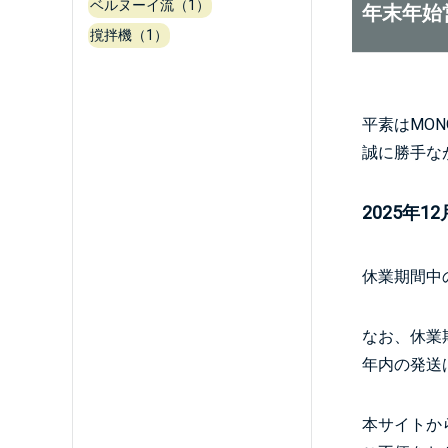
ベルヌーイ流（1）
年末年始
撹拌機（1）
平素はMO
誠に勝手な
2025年1
休業期間中
なお、休業
年内の発送
本サイトか