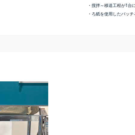
・撹拌～移送工程が1台
・ろ紙を使用したバッチ