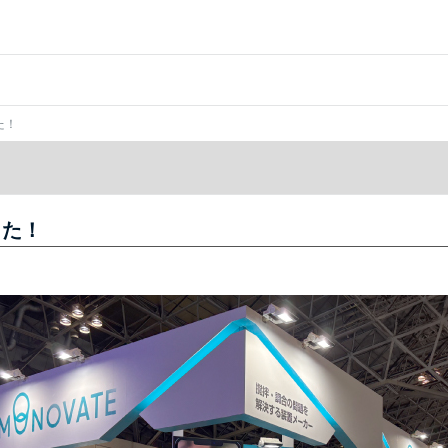
た！
した！