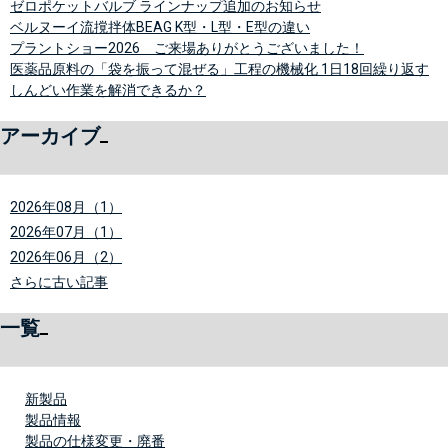
ゼロポケットバルブ ラインナップ追加のお知らせ
ベルヌーイ流撹拌体BEAG K型・L型・E型の違い
プラントショー2026 ご来場ありがとうございました！
医薬品原料の「袋を振って混ぜる」工程の機械化 1日18回繰り返す
しんどい作業を解消できるか？
アーカイブ
2026年08月（1）
2026年07月（1）
2026年06月（2）
さらに古い記事
一覧
新製品
製品情報
製品の仕様変更・廃番