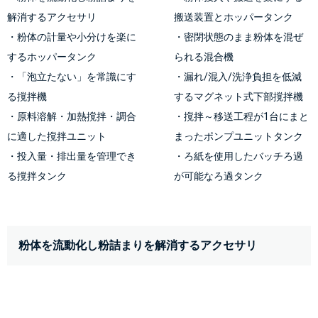
解消するアクセサリ
搬送装置とホッパータンク
・粉体の計量や小分けを楽に
・密閉状態のまま粉体を混ぜ
するホッパータンク
られる混合機
・「泡立たない」を常識にす
・漏れ/混入/洗浄負担を低減
る撹拌機
するマグネット式下部撹拌機
・原料溶解・加熱撹拌・調合
・撹拌～移送工程が1台にまと
に適した撹拌ユニット
まったポンプユニットタンク
・投入量・排出量を管理でき
・ろ紙を使用したバッチろ過
る撹拌タンク
が可能なろ過タンク
粉体を流動化し粉詰まりを解消するアクセサリ