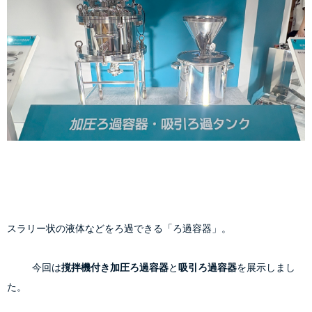
スラリー状の液体などをろ過できる「ろ過容器」。
            今回は
撹拌機付き加圧ろ過容器
と
吸引ろ過容器
を展示しまし
た。