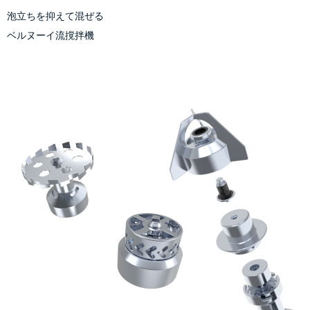
泡立ちを抑えて混ぜる
ベルヌーイ流撹拌機