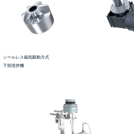
シールレス磁気駆動方式
下部撹拌機