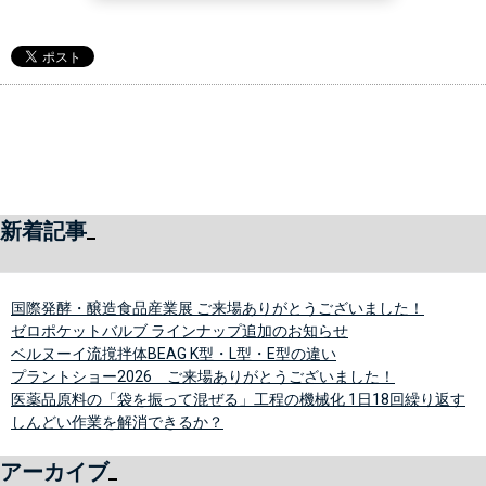
新着記事
国際発酵・醸造食品産業展 ご来場ありがとうございました！
ゼロポケットバルブ ラインナップ追加のお知らせ
ベルヌーイ流撹拌体BEAG K型・L型・E型の違い
プラントショー2026 ご来場ありがとうございました！
医薬品原料の「袋を振って混ぜる」工程の機械化 1日18回繰り返す
しんどい作業を解消できるか？
アーカイブ