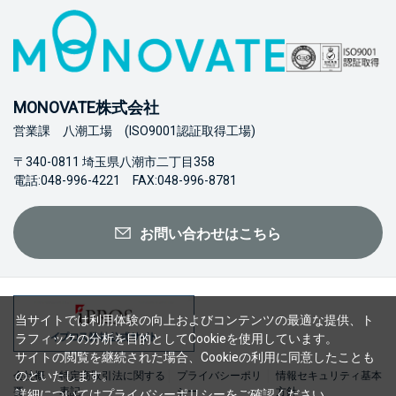
MONOVATE株式会社
営業課 八潮工場 (ISO9001認証取得工場)
〒340-0811 埼玉県八潮市二丁目358
電話:048-996-4221 FAX:048-996-8781
お問い合わせはこちら
当サイトでは利用体験の向上およびコンテンツの最適な提供、ト
ラフィックの分析を目的としてCookieを使用しています。
サイトの閲覧を継続された場合、Cookieの利用に同意したことも
のといたします。
会社概
特定商取引法に関する
プライバシーポリ
情報セキュリティ基本
要
表記
シー
方針
詳細については
プライバシーポリシー
をご確認ください。