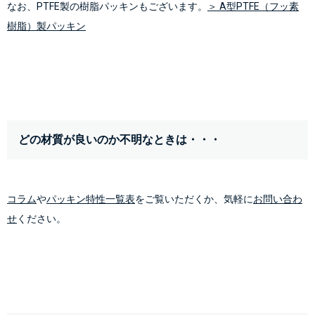
なお、PTFE製の樹脂パッキンもございます。
＞ A型PTFE（フッ素
樹脂）製パッキン
どの材質が良いのか不明なときは・・・
コラム
や
パッキン特性一覧表
をご覧いただくか、気軽に
お問い合わ
せ
ください。