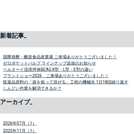
新着記事
国際発酵・醸造食品産業展 ご来場ありがとうございました！
ゼロポケットバルブ ラインナップ追加のお知らせ
ベルヌーイ流撹拌体BEAG K型・L型・E型の違い
プラントショー2026 ご来場ありがとうございました！
医薬品原料の「袋を振って混ぜる」工程の機械化 1日18回繰り返す
しんどい作業を解消できるか？
アーカイブ
2026年07月（1）
2025年11月（1）