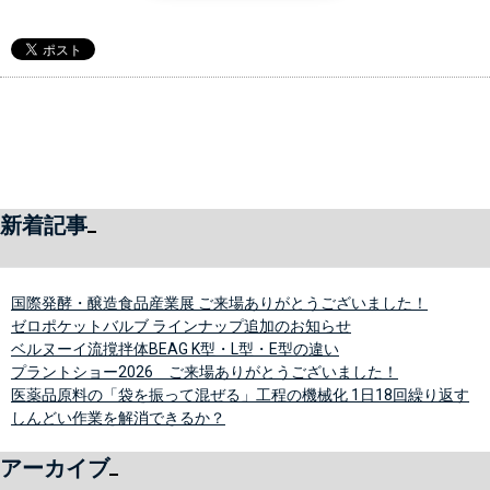
新着記事
国際発酵・醸造食品産業展 ご来場ありがとうございました！
ゼロポケットバルブ ラインナップ追加のお知らせ
ベルヌーイ流撹拌体BEAG K型・L型・E型の違い
プラントショー2026 ご来場ありがとうございました！
医薬品原料の「袋を振って混ぜる」工程の機械化 1日18回繰り返す
しんどい作業を解消できるか？
アーカイブ