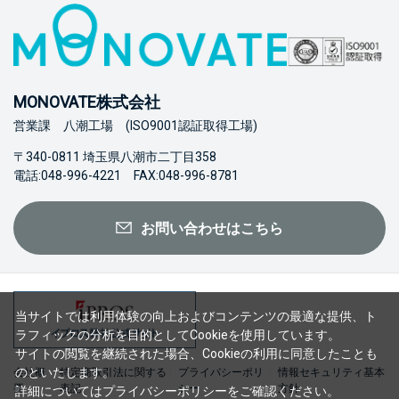
MONOVATE株式会社
営業課 八潮工場 (ISO9001認証取得工場)
〒340-0811 埼玉県八潮市二丁目358
電話:048-996-4221 FAX:048-996-8781
お問い合わせはこちら
当サイトでは利用体験の向上およびコンテンツの最適な提供、ト
ラフィックの分析を目的としてCookieを使用しています。
サイトの閲覧を継続された場合、Cookieの利用に同意したことも
のといたします。
会社概
特定商取引法に関する
プライバシーポリ
情報セキュリティ基本
要
表記
シー
方針
詳細については
プライバシーポリシー
をご確認ください。