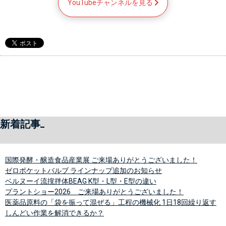
YouTubeチャンネルを見る 
新着記事
国際発酵・醸造食品産業展 ご来場ありがとうございました！
ゼロポケットバルブ ラインナップ追加のお知らせ
ベルヌーイ流撹拌体BEAG K型・L型・E型の違い
プラントショー2026 ご来場ありがとうございました！
医薬品原料の「袋を振って混ぜる」工程の機械化 1日18回繰り返す
しんどい作業を解消できるか？