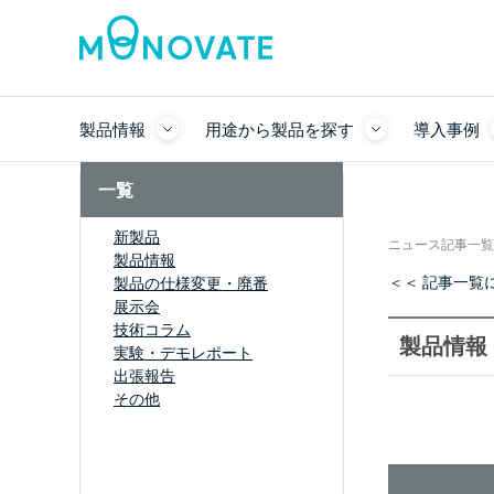
製品情報
用途から製品を探す
導入事例
一覧
新製品
ニュース記事一覧
製品情報
＜＜ 記事一覧
製品の仕様変更・廃番
展示会
技術コラム
製品情報
実験・デモレポート
出張報告
その他