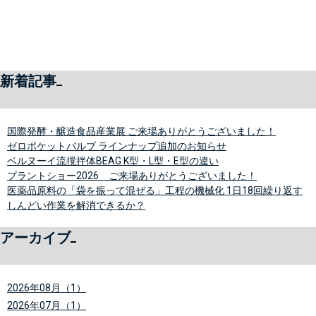
新着記事
国際発酵・醸造食品産業展 ご来場ありがとうございました！
ゼロポケットバルブ ラインナップ追加のお知らせ
ベルヌーイ流撹拌体BEAG K型・L型・E型の違い
プラントショー2026 ご来場ありがとうございました！
医薬品原料の「袋を振って混ぜる」工程の機械化 1日18回繰り返す
しんどい作業を解消できるか？
アーカイブ
2026年08月（1）
2026年07月（1）