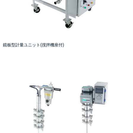
鏡板型計量ユニット(撹拌機座付)