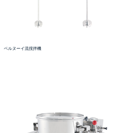
ベルヌーイ流撹拌機