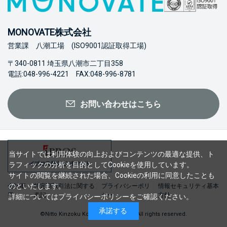
MONOVATE株式会社
営業課 八潮工場 (ISO9001認証取得工場)
〒340-0811 埼玉県八潮市二丁目358
電話:048-996-4221 FAX:048-996-8781
お問い合わせはこちら
当サイトでは利用体験の向上およびコンテンツの最適な提供、ト
ラフィックの分析を目的としてCookieを使用しています。
サイトの閲覧を継続された場合、Cookieの利用に同意したことも
のといたします。
会社概
特定商取引法に関する
プライバシーポリ
情報セキュリティ基本
要
表記
シー
方針
詳細については
プライバシーポリシー
をご確認ください。
承諾する
©Nitto Kinzoku Kogyo Co., Ltd. 2023 All rights reserved.