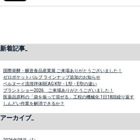
新着記事
国際発酵・醸造食品産業展 ご来場ありがとうございました！
ゼロポケットバルブ ラインナップ追加のお知らせ
ベルヌーイ流撹拌体BEAG K型・L型・E型の違い
プラントショー2026 ご来場ありがとうございました！
医薬品原料の「袋を振って混ぜる」工程の機械化 1日18回繰り返す
しんどい作業を解消できるか？
アーカイブ