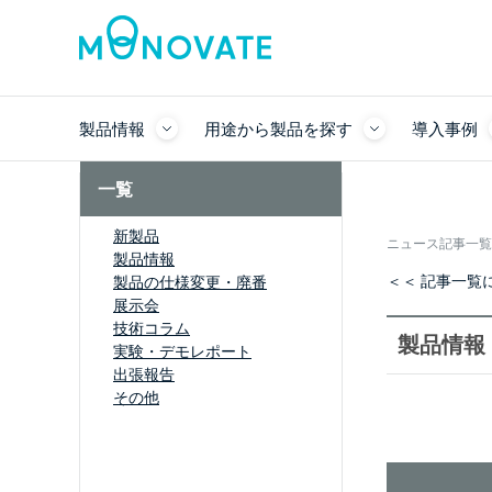
製品情報
用途から製品を探す
導入事例
一覧
新製品
ニュース記事一覧
製品情報
＜＜ 記事一覧
製品の仕様変更・廃番
展示会
技術コラム
製品情報
実験・デモレポート
出張報告
その他