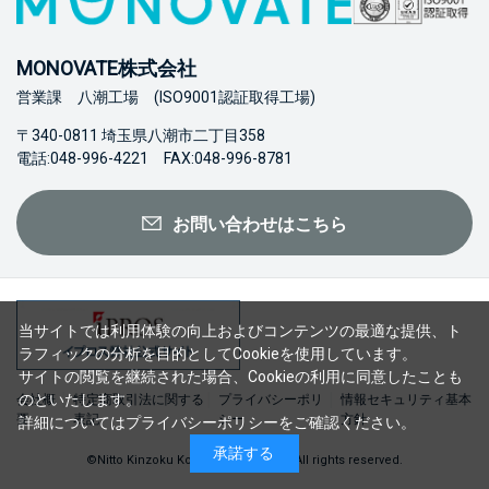
MONOVATE株式会社
営業課 八潮工場 (ISO9001認証取得工場)
〒340-0811 埼玉県八潮市二丁目358
電話:048-996-4221 FAX:048-996-8781
お問い合わせはこちら
当サイトでは利用体験の向上およびコンテンツの最適な提供、ト
ラフィックの分析を目的としてCookieを使用しています。
サイトの閲覧を継続された場合、Cookieの利用に同意したことも
のといたします。
会社概
特定商取引法に関する
プライバシーポリ
情報セキュリティ基本
要
表記
シー
方針
詳細については
プライバシーポリシー
をご確認ください。
承諾する
©Nitto Kinzoku Kogyo Co., Ltd. 2023 All rights reserved.