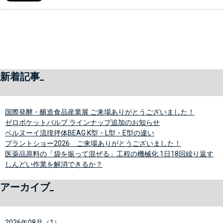
新着記事
国際発酵・醸造食品産業展 ご来場ありがとうございました！
ゼロポケットバルブ ラインナップ追加のお知らせ
ベルヌーイ流撹拌体BEAG K型・L型・E型の違い
プラントショー2026 ご来場ありがとうございました！
医薬品原料の「袋を振って混ぜる」工程の機械化 1日18回繰り返す
しんどい作業を解消できるか？
アーカイブ
2026年08月（1）