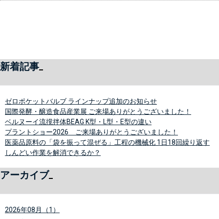
新着記事
ゼロポケットバルブ ラインナップ追加のお知らせ
国際発酵・醸造食品産業展 ご来場ありがとうございました！
ベルヌーイ流撹拌体BEAG K型・L型・E型の違い
プラントショー2026 ご来場ありがとうございました！
医薬品原料の「袋を振って混ぜる」工程の機械化 1日18回繰り返す
しんどい作業を解消できるか？
アーカイブ
2026年08月（1）