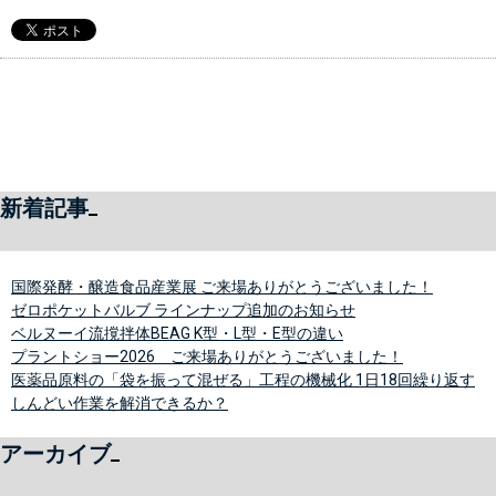
新着記事
国際発酵・醸造食品産業展 ご来場ありがとうございました！
ゼロポケットバルブ ラインナップ追加のお知らせ
ベルヌーイ流撹拌体BEAG K型・L型・E型の違い
プラントショー2026 ご来場ありがとうございました！
医薬品原料の「袋を振って混ぜる」工程の機械化 1日18回繰り返す
しんどい作業を解消できるか？
アーカイブ