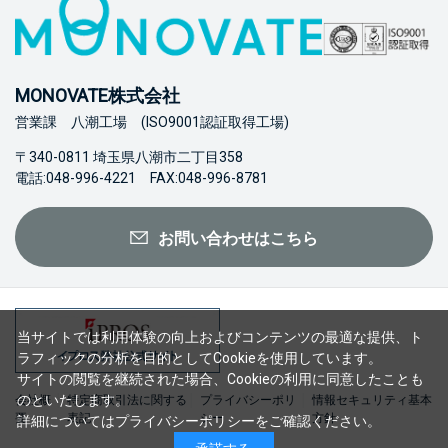
MONOVATE株式会社
営業課 八潮工場 (ISO9001認証取得工場)
〒340-0811 埼玉県八潮市二丁目358
電話:048-996-4221 FAX:048-996-8781
お問い合わせはこちら
当サイトでは利用体験の向上およびコンテンツの最適な提供、ト
ラフィックの分析を目的としてCookieを使用しています。
サイトの閲覧を継続された場合、Cookieの利用に同意したことも
のといたします。
会社概
特定商取引法に関する
プライバシーポリ
情報セキュリティ基本
要
表記
シー
方針
詳細については
プライバシーポリシー
をご確認ください。