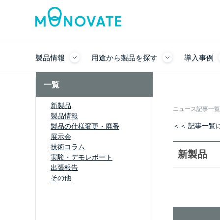
製品情報
用途から製品を探す
導入事例
一覧
新製品
ニュース記事一覧
製品情報
＜＜ 記事一覧
製品の仕様変更・廃番
展示会
技術コラム
新製品
実験・デモレポート
出張報告
その他