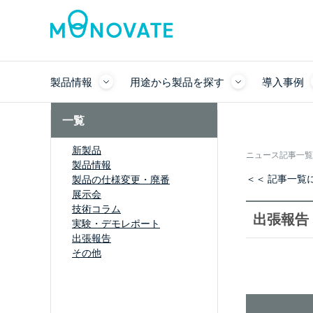
製品情報
用途から製品を探す
導入事例
一覧
新製品
ニュース記事一覧
製品情報
＜＜ 記事一覧
製品の仕様変更・廃番
展示会
技術コラム
出張報告
実験・デモレポート
出張報告
その他