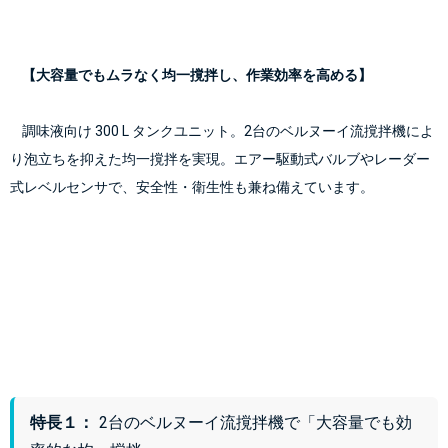
【大容量でもムラなく均一撹拌し、作業効率を高める】
    調味液向け 300 L タンクユニット。2台のベルヌーイ流撹拌機によ
り泡立ちを抑えた均一撹拌を実現。エアー駆動式バルブやレーダー
式レベルセンサで、安全性・衛生性も兼ね備えています。

特長１：
2台のベルヌーイ流撹拌機で「大容量でも効