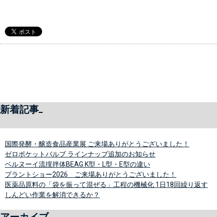
新着記事
国際発酵・醸造食品産業展 ご来場ありがとうございました！
ゼロポケットバルブ ラインナップ追加のお知らせ
ベルヌーイ流撹拌体BEAG K型・L型・E型の違い
プラントショー2026 ご来場ありがとうございました！
医薬品原料の「袋を振って混ぜる」工程の機械化 1日18回繰り返す
しんどい作業を解消できるか？
アーカイブ