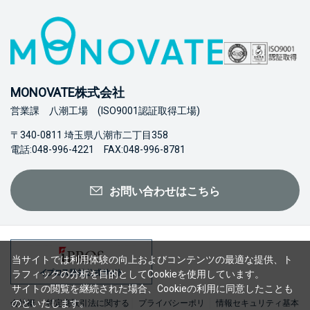
MONOVATE株式会社
営業課 八潮工場 (ISO9001認証取得工場)
〒340-0811 埼玉県八潮市二丁目358
電話:048-996-4221 FAX:048-996-8781
お問い合わせはこちら
当サイトでは利用体験の向上およびコンテンツの最適な提供、ト
ラフィックの分析を目的としてCookieを使用しています。
サイトの閲覧を継続された場合、Cookieの利用に同意したことも
のといたします。
会社概
特定商取引法に関する
プライバシーポリ
情報セキュリティ基本