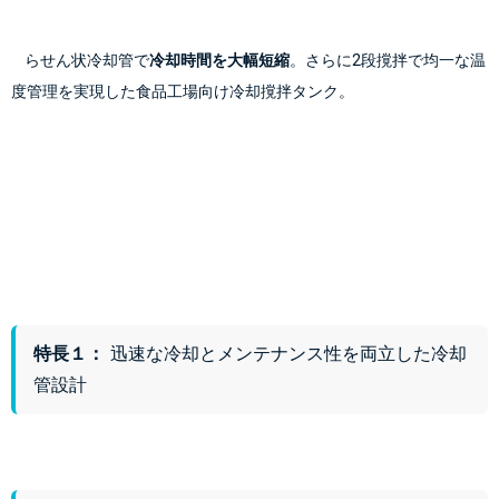
    らせん状冷却管で
冷却時間を大幅短縮
。さらに2段撹拌で均一な温
度管理を実現した食品工場向け冷却撹拌タンク。

特長１：
迅速な冷却とメンテナンス性を両立した冷却
管設計