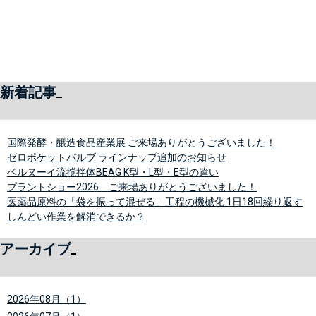
新着記事
国際発酵・醸造食品産業展 ご来場ありがとうございました！
ゼロポケットバルブ ラインナップ追加のお知らせ
ベルヌーイ流撹拌体BEAG K型・L型・E型の違い
プラントショー2026 ご来場ありがとうございました！
医薬品原料の「袋を振って混ぜる」工程の機械化 1日18回繰り返す
しんどい作業を解消できるか？
アーカイブ
2026年08月（1）